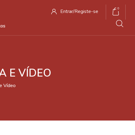
0
Entrar/
Registe-se
tos
A E VÍDEO
 e Vídeo