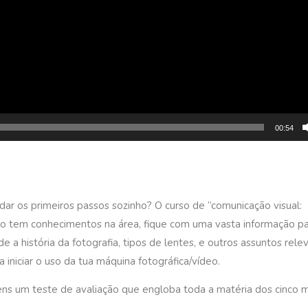
00:54
dar os primeiros passos sozinho? O curso de “comunicação visual:
ão tem conhecimentos na área, fique com uma vasta informação p
 a história da fotografia, tipos de lentes, e outros assuntos rele
iniciar o uso da tua máquina fotográfica/vídeo.
tens um teste de avaliação que engloba toda a matéria dos cinco 