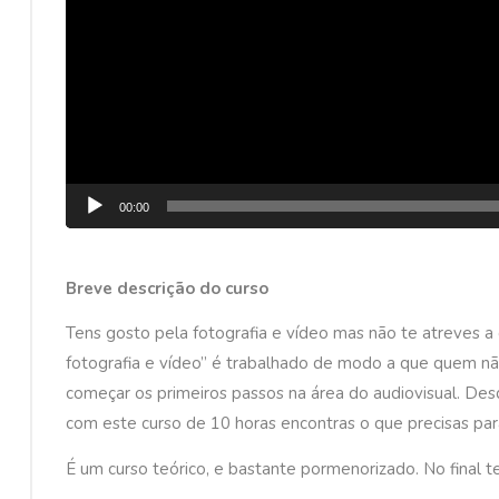
e
v
í
d
e
o
00:00
Breve descrição do curso
Tens gosto pela fotografia e vídeo mas não te atreves a 
fotografia e vídeo” é trabalhado de modo a que quem n
começar os primeiros passos na área do audiovisual. Desde
com este curso de 10 horas encontras o que precisas para 
É um curso teórico, e bastante pormenorizado. No final 