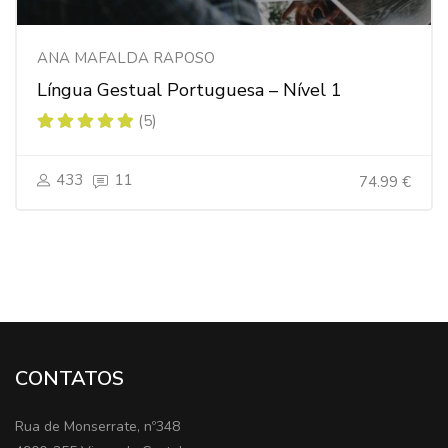
ANA MAFALDA RAPOSO
Língua Gestual Portuguesa – Nível 1
(5)
433
11
74.99 €
CONTATOS
Rua de Monserrate, nº348