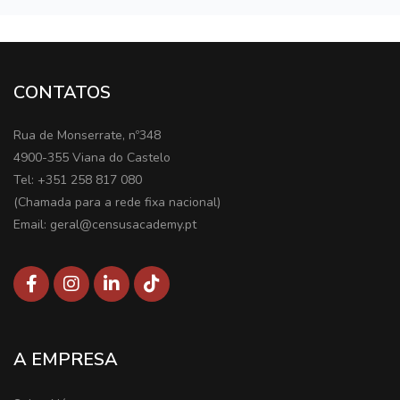
CONTATOS
Rua de Monserrate, nº348
4900-355 Viana do Castelo
Tel: +351 258 817 080
(Chamada para a rede fixa nacional)
Email: geral@censusacademy.pt
A EMPRESA