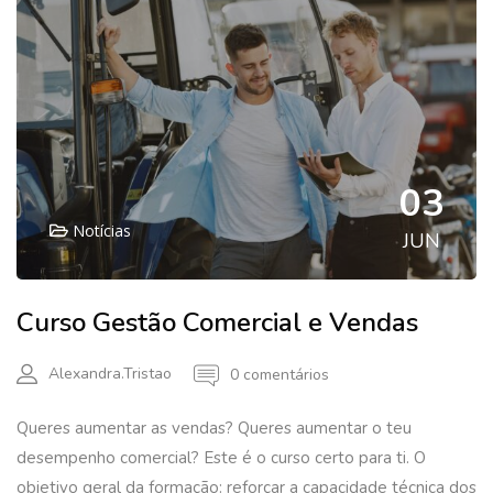
03
Notícias
JUN
Curso Gestão Comercial e Vendas
Alexandra.tristao
0 comentários
Queres aumentar as vendas? Queres aumentar o teu
desempenho comercial? Este é o curso certo para ti. O
objetivo geral da formação: reforçar a capacidade técnica dos