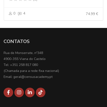
0
4
74.99 €
CONTATOS
Rua de Monserrate, nº348
4900-355 Viana do Castelo
Tel: +351 258 817 080
(Chamada para a rede fixa nacional)
Email: geral@censusacademy.pt