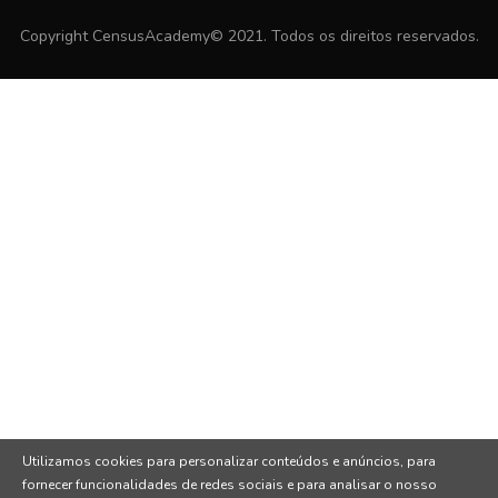
Copyright CensusAcademy© 2021. Todos os direitos reservados.
Utilizamos cookies para personalizar conteúdos e anúncios, para
fornecer funcionalidades de redes sociais e para analisar o nosso