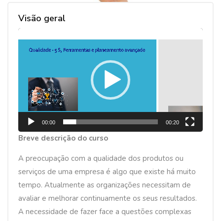
Visão geral
R
e
p
r
o
d
u
00:00
00:20
t
Breve descrição do curso
o
r
A preocupação com a qualidade dos produtos ou
d
serviços de uma empresa é algo que existe há muito
e
tempo. Atualmente as organizações necessitam de
v
avaliar e melhorar continuamente os seus resultados.
í
A necessidade de fazer face a questões complexas
d