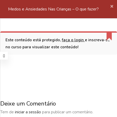
Medos e Ansiedades Nas Crianças – O que fazer?
0
Entrar/
Registe-se
Módulo 1 - Conceitos
Este conteúdo está protegido,
faça o login
e inscreva-se
CONTATOS
Conceitos
no curso para visualizar este conteúdo!
Rua de Monserrate, nº348
Atividade Módulo 1
4900-355 Viana do Castelo
Tel: +351 258 817 080
(Chamada para a rede fixa nacional)
Corrigenda
Email: geral@censusacademy.pt
Módulo 2 - Medos E
Deixe um Comentário
Ansiedade Nas Crianças
Tem de
iniciar a sessão
para publicar um comentário.