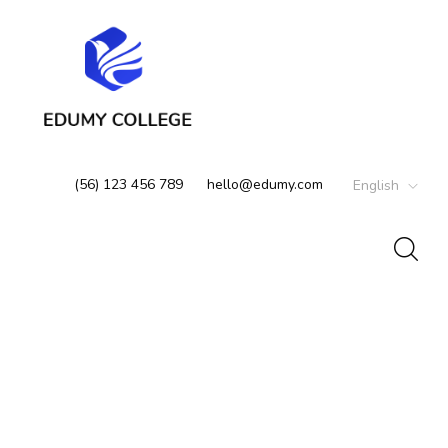
(56) 123 456 789
hello@edumy.com
English