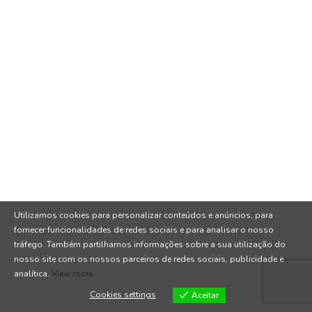
Utilizamos cookies para personalizar conteúdos e anúncios, para
fornecer funcionalidades de redes sociais e para analisar o nosso
tráfego. Também partilhamos informações sobre a sua utilização do
nosso site com os nossos parceiros de redes sociais, publicidade e
analítica.
View more
Cookies settings
Aceitar